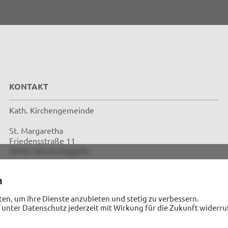
KONTAKT
Kath. Kirchengemeinde
St. Margaretha
Friedensstraße 11
49492 Westerkappeln
Telefon: 05404 / 2474
n
Telefax: 05404 / 3009
ten, um ihre Dienste anzubieten und stetig zu verbessern.
stmargaretha-westerkappeln@bistum-muenster.de
 unter Datenschutz jederzeit mit Wirkung für die Zukunft widerru