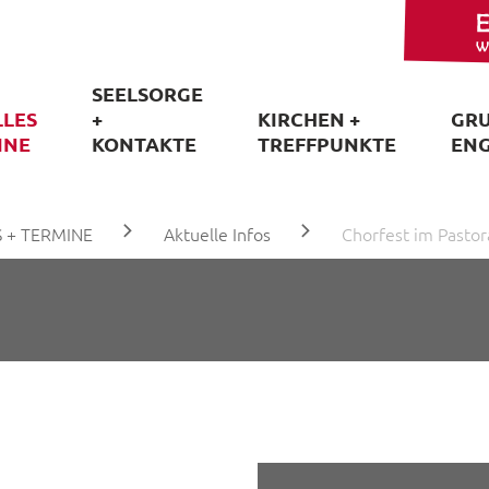
SEELSORGE
LLES
+
KIRCHEN +
GRU
INE
KONTAKTE
TREFFPUNKTE
EN
 + TERMINE
Aktuelle Infos
Chorfest im Pasto