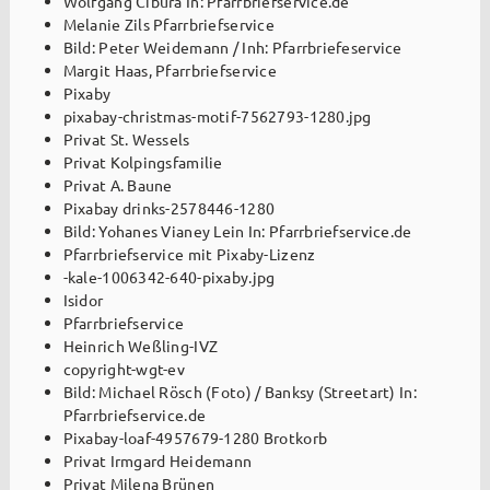
Wolfgang Cibura In: Pfarrbriefservice.de
Melanie Zils Pfarrbriefservice
Bild: Peter Weidemann / Inh: Pfarrbriefeservice
Margit Haas, Pfarrbriefservice
Pixaby
pixabay-christmas-motif-7562793-1280.jpg
Privat St. Wessels
Privat Kolpingsfamilie
Privat A. Baune
Pixabay drinks-2578446-1280
Bild: Yohanes Vianey Lein In: Pfarrbriefservice.de
Pfarrbriefservice mit Pixaby-Lizenz
-kale-1006342-640-pixaby.jpg
Isidor
Pfarrbriefservice
Heinrich Weßling-IVZ
copyright-wgt-ev
Bild: Michael Rösch (Foto) / Banksy (Streetart) In:
Pfarrbriefservice.de
Pixabay-loaf-4957679-1280 Brotkorb
Privat Irmgard Heidemann
Privat Milena Brünen