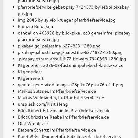
pfarrbriefservice.jpg
pfarrbriefservice-gebet-pray-7121573-by-sebbi-pixabay-
pbs.jpg
img-2043-by-sylvio-krueger-pfarrbriefservice.jpg
Barbara Rohatsch
dandelion-463928-by-blickpixel-cc0-gemeinfrei-pixabay-
pfarrbriefservice.jpg
pixabay-gdj-palestine-6274823-1280.png
pixabay-palaestina-gdj-palestine-6274822-1280.png
-pixabay-ostern-artellliii72-flowers-7940859-1280.jpg
KI generiert 2026-02-fastenimpuls-buch-kreuz-kerze
KI generiert
KI gerneriert
gemini-generated-image-u76piku76piku76p-1-1.png
Markus Suttner, In: Pfarrbriefservice.de
Markus Weinländer, In: Pfarrbriefservice.de
unsplash.com/Pisit Heng
Bild: Robert Fritzmann In: Pfarrbriefservice.de
Bild: Christiane Raabe In: Pfarrbriefservice.de
Olaf Wienbrack
Barbara Schartz In: Pfarrbriefservice.de
Karein93-cc0-gemeinfrei-pixabay-pfarrbriefservice.