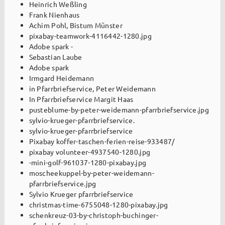
Heinrich Weßling
Frank Nienhaus
Achim Pohl, Bistum Münster
pixabay-teamwork-4116442-1280.jpg
Adobe spark -
Sebastian Laube
Adobe spark
Irmgard Heidemann
in Pfarrbriefservice, Peter Weidemann
In Pfarrbriefservice Margit Haas
pusteblume-by-peter-weidemann-pfarrbriefservice.jpg
sylvio-krueger-pfarrbriefservice.
sylvio-krueger-pfarrbriefservice
Pixabay koffer-taschen-ferien-reise-933487/
pixabay volunteer-4937540-1280.jpg
-mini-golf-961037-1280-pixabay.jpg
moscheekuppel-by-peter-weidemann-
pfarrbriefservice.jpg
Sylvio Krueger pfarrbriefservice
christmas-time-6755048-1280-pixabay.jpg
schenkreuz-03-by-christoph-buchinger-