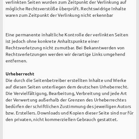
verlinkten Seiten wurden zum Zeitpunkt der Verlinkung auf
Erwachsene
mögliche Rechtsverstöße überprüft. Rechtswidrige Inhalte
waren zum Zeitpunkt der Verlinkung nicht erkennbar
Senioren
Chöre + Musik
Eine permanente inhaltliche Kontrolle der verlinkten Seiten
ist jedoch ohne konkrete Anhaltspunkte einer
Lektoren + Kommunionhelfer
Rechtsverletzung nicht zumutbar. Bei Bekanntwerden von
Rechtsverletzungen werden wir derartige Links umgehend
Ökumene
entfernen.
Verbände
Urheberrecht
Ökofaire Pfarrei
Die durch die Seitenbetreiber erstellten Inhalte und Werke
auf diesen Seiten unterliegen dem deutschen Urheberrecht.
Pastoraler Raum
Die Vervielfältigung, Bearbeitung, Verbreitung und jede Art
der Verwertung außerhalb der Grenzen des Urheberrechtes
bedürfen der schriftlichen Zustimmung des jeweiligen Autors
bzw. Erstellers. Downloads und Kopien dieser Seite sind nur für
den privaten, nicht kommerziellen Gebrauch gestattet.
Taufe