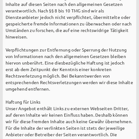
Inhalte auf diesen Seiten nach den allgemeinen Gesetzen
verantwortlich. Nach §§ 8 bis 10 TMG sind wir als
Diensteanbieter jedoch nicht verpflichtet, übermittelte oder
Kirchen
gespeicherte fremde Informationen zu überwachen oder nach
Umständen zu forschen, die auf eine rechtswidrige Tätigkeit
St. Margaretha Westerkappeln
hinweisen.
St. Hedwig Lotte
Verpflichtungen zur Entfernung oder Sperrung der Nutzung
St. Franziskus Wersen
von Informationen nach den allgemeinen Gesetzen bleiben
hiervon unberührt. Eine diesbezügliche Haftung ist jedoch
Auferstehungskapelle, Gut Langenbrück
erst ab dem Zeitpunkt der Kenntnis einer konkreten
Rechtsverletzung möglich. Bei Bekanntwerden von
entsprechenden Rechtsverletzungen werden wir diese Inhalte
Familienzentrum / Kita
umgehend entfernen.
Reinhildis-Haus Pfarrheim
Haftung für Links
Unser Angebot enthält Links zu externen Webseiten Dritter,
auf deren Inhalte wir keinen Einfluss haben. Deshalb können
wir für diese fremden Inhalte auch keine Gewähr übernehmen.
Für die Inhalte der verlinkten Seiten ist stets der jeweilige
Kinder + Jugend
Anbieter oder Betreiber der Seiten verantwortlich. Die