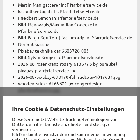
Martin Manigatterer In: Pfarrbriefservice.de
katholikentag.de In: Pfarrbriefservice.de
Friedbert Simon In: Pfarrbriefservice.de
Bild: Renovabis/Maximilian Gödecke In:
Pfarrbriefservice.de
Bild: Birgit Seuffert | factum.adp In: Pfarrbriefservice.de
Norbert Gassner
Pixabay tekhnika-car-6603726-003
Bild: Sylvio Krüger In: Pfarrbriefservice.de
2026-08-rosenkranz-rosary-6136775-by-pumukel-
pixabay-pfarrbriefservice.jpg
2026-08-pixabay-638170-fahrradtour-1017631.jpg
wooden-sticks-6163672-by-congerdesign-
pfarrbriefservice.jpg
Ihre Cookie & Datenschutz-Einstellungen
Diese Seite nutzt Website Tracking-Technologien von
Dritten, um ihre Dienste anzubieten und stetig zu
verbessern.
Ich bin damit einverstanden und kann meine Einwilligung
unter Datenschutz jederzeit mit Wirkung für die Zukunft