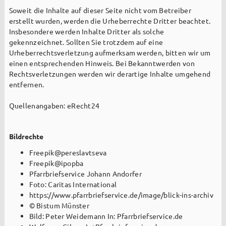
Erstkommunion
Soweit die Inhalte auf dieser Seite nicht vom Betreiber
Beichte
erstellt wurden, werden die Urheberrechte Dritter beachtet.
Insbesondere werden Inhalte Dritter als solche
Firmung
gekennzeichnet. Sollten Sie trotzdem auf eine
Urheberrechtsverletzung aufmerksam werden, bitten wir um
Firmwege
einen entsprechenden Hinweis. Bei Bekanntwerden von
Rechtsverletzungen werden wir derartige Inhalte umgehend
entfernen.
Hochzeit + Ehejubiläen
Quellenangaben: eRecht24
Monatsgedanken
Heiliges Jahr 2025
Bildrechte
Freepik@pereslavtseva
Freepik@ipopba
Pfarrbriefservice Johann Andorfer
Foto: Caritas International
https://www.pfarrbriefservice.de/image/blick-ins-archiv
© Bistum Münster
Bild: Peter Weidemann In: Pfarrbriefservice.de