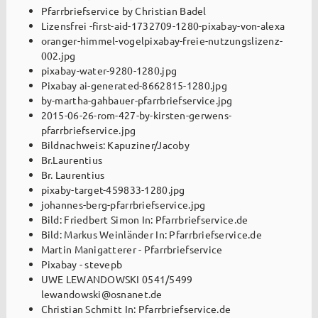
Pfarrbriefservice by Christian Badel
Lizensfrei -first-aid-1732709-1280-pixabay-von-alexa
oranger-himmel-vogelpixabay-freie-nutzungslizenz-
002.jpg
pixabay-water-9280-1280.jpg
Pixabay ai-generated-8662815-1280.jpg
by-martha-gahbauer-pfarrbriefservice.jpg
2015-06-26-rom-427-by-kirsten-gerwens-
pfarrbriefservice.jpg
Bildnachweis: Kapuziner/Jacoby
Br.Laurentius
Br. Laurentius
pixaby-target-459833-1280.jpg
johannes-berg-pfarrbriefservice.jpg
Bild: Friedbert Simon In: Pfarrbriefservice.de
Bild: Markus Weinländer In: Pfarrbriefservice.de
Martin Manigatterer - Pfarrbriefservice
Pixabay - stevepb
UWE LEWANDOWSKI 0541/5499
lewandowski@osnanet.de
Christian Schmitt In: Pfarrbriefservice.de