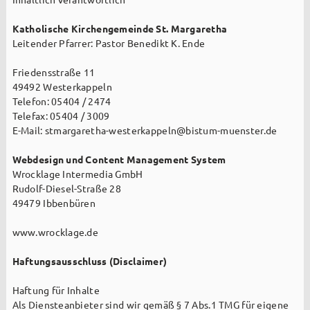
2026
Katholische Kirchengemeinde St. Margaretha
Leitender Pfarrer: Pastor Benedikt K. Ende
Friedensstraße 11
Seelsorgeteam
49492 Westerkappeln
Telefon: 05404 / 2474
Verwaltung
Telefax: 05404 / 3009
E-Mail: stmargaretha-westerkappeln@bistum-muenster.de
Pfarrbüro
Webdesign und Content Management System
Küster + Organist
Wrocklage Intermedia GmbH
Rudolf-Diesel-Straße 28
Prävention
49479 Ibbenbüren
Pfarreirat
www.wrocklage.de
Kirchenvorstand
Haftungsausschluss (Disclaimer)
Hinweisgeberschutz
Haftung für Inhalte
Als Diensteanbieter sind wir gemäß § 7 Abs.1 TMG für eigene