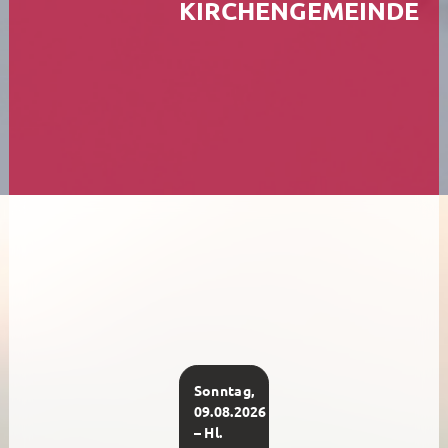
KIRCHENGEMEINDE
Kirchen
St. Margaretha Westerkappeln
St. Hedwig Lotte
St. Franziskus Wersen
Auferstehungskapelle, Gut Langenbrück
Familienzentrum / Kita
Reinhildis-Haus Pfarrheim
Sonntag,
09.08.2026
Kinder + Jugend
– Hl.