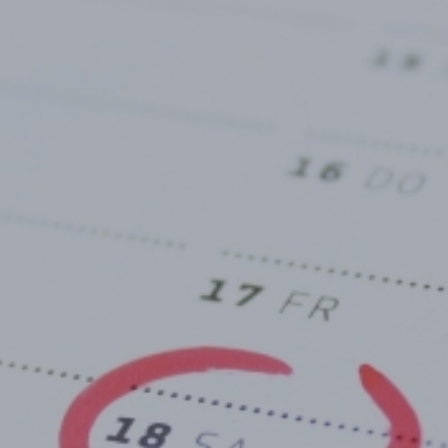
Archiv
2023
Die St. Margaretha App
2024
Die Zaunkieker feierten Jubiläum
Zaunkieker besuchen Garten des Kapuzinerklosters in
Münster
Thema
2025
Pastoraler Raum
Open Air Gottesdienst in Steinbeck