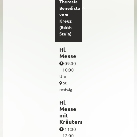
Theresia
Erwachsene
Benedicta
vom
Senioren
Kreuz
(Edith
Chöre + Musik
Stein)
Lektoren + Kommunionhelfer
Hl.
Ökumene
Messe
09:00
Verbände
– 10:00
Uhr
Ökofaire Pfarrei
St.
Pastoraler Raum
Hedwig
Hl.
Messe
mit
Kräutersegnung
Taufe
11:00
– 12:00