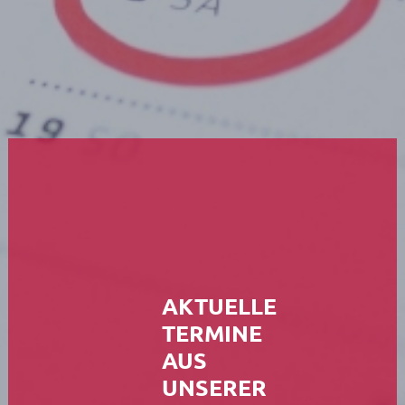
2026
Seelsorgeteam
Verwaltung
Pfarrbüro
Küster + Organist
Prävention
Pfarreirat
AKTUELLE
Kirchenvorstand
TERMINE
Hinweisgeberschutz
AUS
UNSERER