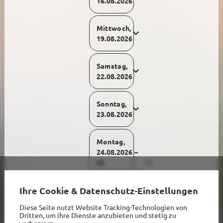
16.08.2026
Mittwoch,
19.08.2026
Samstag,
22.08.2026
Sonntag,
23.08.2026
Montag,
24.08.2026 –
Hl.
Bartholomäus,
Apostel
Ihre Cookie & Datenschutz-Einstellungen
Diese Seite nutzt Website Tracking-Technologien von
Mittwoch,
Dritten, um ihre Dienste anzubieten und stetig zu
26.08.2026