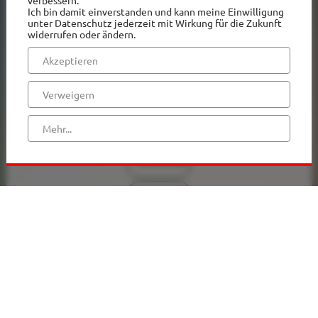
verbessern.
Ich bin damit einverstanden und kann meine Einwilligung
unter Datenschutz jederzeit mit Wirkung für die Zukunft
widerrufen oder ändern.
Freitag,
28.08.2026
Akzeptieren
Samstag,
Verweigern
29.08.2026
Mehr...
Sonntag,
30.08.2026
Mittwoch,
02.09.2026
Donnerstag,
03.09.2026
Freitag,