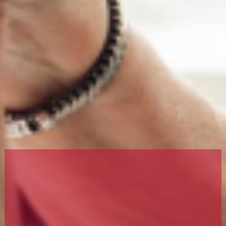
Erwachsene
Senioren
Chöre + Musik
Lektoren + Kommunionhelfer
Ökumene
Verbände
Ökofaire Pfarrei
Pastoraler Raum
Taufe
Erstkommunion