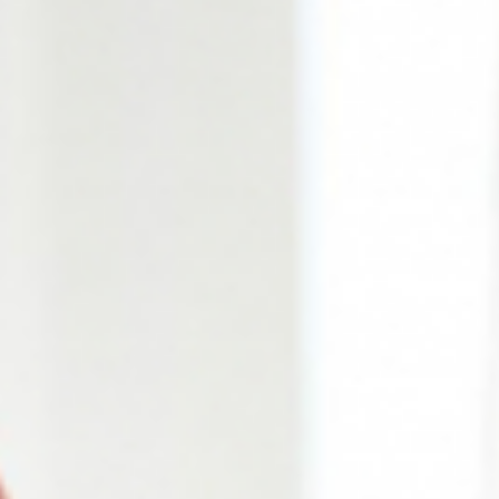
Archiv
2023
Die St. Margaretha App
2024
Die Zaunkieker feierten Jubiläum
Zaunkieker besuchen Garten des Kapuzinerklosters in Münster
Thema
2025
Pastoraler Raum
Open Air Gottesdienst in Steinbeck
2026