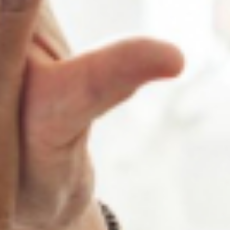
Kirchen
St. Margaretha Westerkappeln
St. Hedwig Lotte
St. Franziskus Wersen
Auferstehungskapelle, Gut Langenbrück
Familienzentrum / Kita
Reinhildis-Haus Pfarrheim
Kinder + Jugend