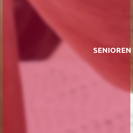
Beichte
Firmung
Firmwege
SENIOREN
Hochzeit + Ehejubiläen
Monatsgedanken
Heiliges Jahr 2025