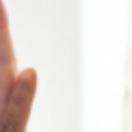
Seelsorgeteam
Verwaltung
Pfarrbüro
Küster + Organist
Prävention
Pfarreirat
Kirchenvorstand
Hinweisgeberschutz