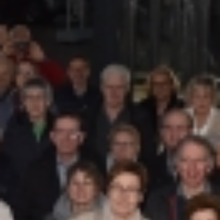
Kirchen
St. Margaretha Westerkappeln
St. Hedwig Lotte
St. Franziskus Wersen
Auferstehungskapelle, Gut Langenbrück
Familienzentrum / Kita
Reinhildis-Haus Pfarrheim
Kinder + Jugend