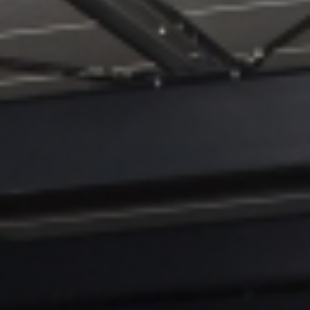
Archiv
2023
Die St. Margaretha App
2024
Die Zaunkieker feierten Jubiläum
Zaunkieker besuchen Garten des Kapuzinerklosters in Münster
Thema
2025
Pastoraler Raum
Open Air Gottesdienst in Steinbeck
2026