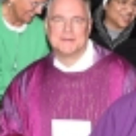
Beichte
Firmung
Firmwege
Hochzeit + Ehejubiläen
Monatsgedanken
Heiliges Jahr 2025