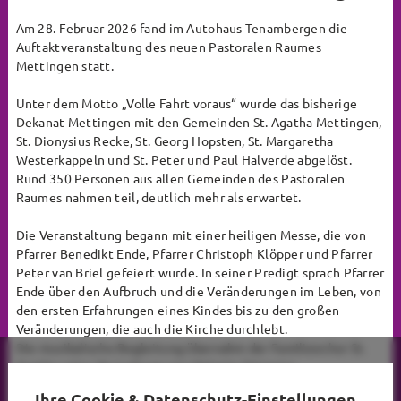
Am 28. Februar 2026 fand im Autohaus Tenambergen die
Auftaktveranstaltung des neuen Pastoralen Raumes
Mettingen statt.
Unter dem Motto „Volle Fahrt voraus“ wurde das bisherige
Dekanat Mettingen mit den Gemeinden St. Agatha Mettingen,
St. Dionysius Recke, St. Georg Hopsten, St. Margaretha
Westerkappeln und St. Peter und Paul Halverde abgelöst.
Rund 350 Personen aus allen Gemeinden des Pastoralen
Raumes nahmen teil, deutlich mehr als erwartet.
Die Veranstaltung begann mit einer heiligen Messe, die von
Pfarrer Benedikt Ende, Pfarrer Christoph Klöpper und Pfarrer
Peter van Briel gefeiert wurde. In seiner Predigt sprach Pfarrer
Ende über den Aufbruch und die Veränderungen im Leben, von
den ersten Erfahrungen eines Kindes bis zu den großen
Veränderungen, die auch die Kirche durchlebt.
Die musikalische Begleitung übernahm der Familienchor St.
Agatha unter der Leitung von Melanie Ortmann.
Ihre Cookie & Datenschutz-Einstellungen