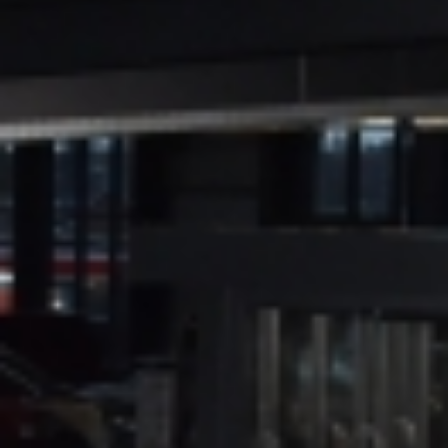
Seelsorgeteam
Verwaltung
Pfarrbüro
Küster + Organist
Prävention
Pfarreirat
Kirchenvorstand
Hinweisgeberschutz