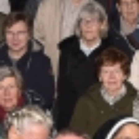
Erwachsene
Senioren
Chöre + Musik
Lektoren + Kommunionhelfer
Ökumene
Verbände
Ökofaire Pfarrei
Pastoraler Raum
Taufe
Erstkommunion