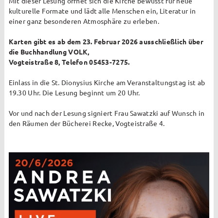
2026
Mit dieser Lesung öffnet sich die Kirche bewusst für neue
kulturelle Formate und lädt alle Menschen ein, Literatur in
einer ganz besonderen Atmosphäre zu erleben.
Karten gibt es ab dem 23. Februar 2026 ausschließlich über
die Buchhandlung VOLK,
Seelsorgeteam
Vogteistraße 8, Telefon 05453-7275.
Verwaltung
Einlass in die St. Dionysius Kirche am Veranstaltungstag ist ab
19.30 Uhr. Die Lesung beginnt um 20 Uhr.
Pfarrbüro
Vor und nach der Lesung signiert Frau Sawatzki auf Wunsch in
Küster + Organist
den Räumen der Bücherei Recke, Vogteistraße 4.
Prävention
Pfarreirat
Kirchenvorstand
Hinweisgeberschutz