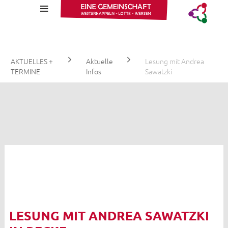
Wa
AKTUELLES +
Aktuelle
Lesung mit Andrea
TERMINE
Infos
Sawatzki
Aktuelle Infos
Stellenangebote
Gottesdienstzeiten
Kalender
Fotos
LESUNG MIT ANDREA SAWATZKI