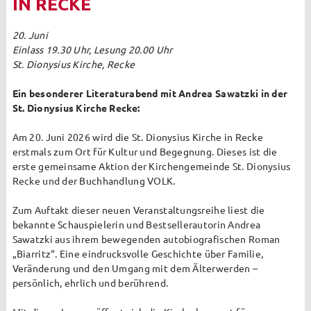
IN RECKE
Archiv
2023
20. Juni
Einlass 19.30 Uhr, Lesung 20.00 Uhr
Die St. Margaretha App
St. Dionysius Kirche, Recke
Ein besonderer Literaturabend mit Andrea Sawatzki in der
2024
St. Dionysius Kirche Recke:
Die Zaunkieker feierten Jubiläum
Am 20. Juni 2026 wird die St. Dionysius Kirche in Recke
Zaunkieker besuchen Garten des Kapuzinerklosters in
erstmals zum Ort für Kultur und Begegnung. Dieses ist die
Münster
erste gemeinsame Aktion der Kirchengemeinde St. Dionysius
Recke und der Buchhandlung VOLK.
Thema
Zum Auftakt dieser neuen Veranstaltungsreihe liest die
2025
bekannte Schauspielerin und Bestsellerautorin Andrea
Sawatzki aus ihrem bewegenden autobiografischen Roman
Pastoraler Raum
„Biarritz“. Eine eindrucksvolle Geschichte über Familie,
Veränderung und den Umgang mit dem Älterwerden –
Open Air Gottesdienst in Steinbeck
persönlich, ehrlich und berührend.