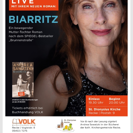
Kirchen
St. Margaretha Westerkappeln
St. Hedwig Lotte
St. Franziskus Wersen
Auferstehungskapelle, Gut Langenbrück
Familienzentrum / Kita
Reinhildis-Haus Pfarrheim
Kinder + Jugend