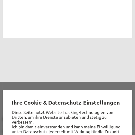
Erwachsene
Senioren
Chöre + Musik
Lektoren + Kommunionhelfer
Ökumene
Verbände
Ökofaire Pfarrei
Pastoraler Raum
Ihre Cookie & Datenschutz-Einstellungen
Diese Seite nutzt Website Tracking-Technologien von
Dritten, um ihre Dienste anzubieten und stetig zu
KONTAKT
INFORMATIONEN
verbessern.
Taufe
Ich bin damit einverstanden und kann meine Einwilligung
Kath. Kirchengemeinde
unter Datenschutz jederzeit mit Wirkung für die Zukunft
Impressum