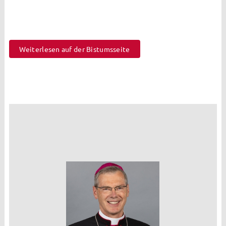
2026
Weiterlesen auf der Bistumsseite
Seelsorgeteam
Verwaltung
Pfarrbüro
Küster + Organist
Prävention
Pfarreirat
Kirchenvorstand
Hinweisgeberschutz