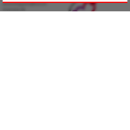
Erstkommunion
westerkappeln@bistum-
muenster.de
Beichte
Firmung
Firmwege
Hochzeit + Ehejubiläen
Monatsgedanken
Heiliges Jahr 2025