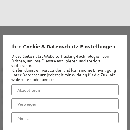
Erwachsene
Senioren
Chöre + Musik
Lektoren + Kommunionhelfer
Ihre Cookie & Datenschutz-Einstellungen
Ökumene
Diese Seite nutzt Website Tracking-Technologien von
Dritten, um ihre Dienste anzubieten und stetig zu
Verbände
verbessern.
KONTAKT
INFORMATIONEN
Ich bin damit einverstanden und kann meine Einwilligung
Ökofaire Pfarrei
unter Datenschutz jederzeit mit Wirkung für die Zukunft
widerrufen oder ändern.
Kath. Kirchengemeinde
Impressum
Pastoraler Raum
Akzeptieren
St. Margaretha
Datenschutz
Friedensstraße 11
49492 Westerkappeln
Verweigern
Hinweisgeberschutz
Telefon: 05404 / 2474
Telefax: 05404 / 3009
Mehr...
Taufe
stmargaretha-