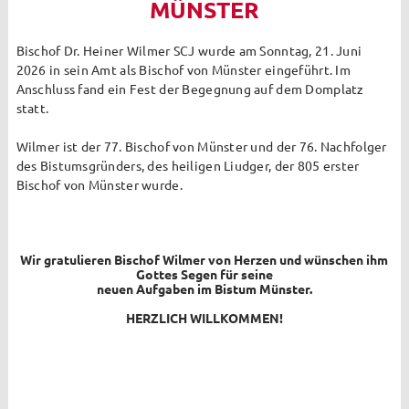
MÜNSTER
Archiv
2023
Bischof Dr. Heiner Wilmer SCJ wurde am Sonntag, 21. Juni
2026 in sein Amt als Bischof von Münster eingeführt. Im
Die St. Margaretha App
Anschluss fand ein Fest der Begegnung auf dem Domplatz
statt.
2024
Wilmer ist der 77. Bischof von Münster und der 76. Nachfolger
Die Zaunkieker feierten Jubiläum
des Bistumsgründers, des heiligen Liudger, der 805 erster
Bischof von Münster wurde.
Zaunkieker besuchen Garten des Kapuzinerklosters in
Münster
Thema
Wir gratulieren Bischof Wilmer von Herzen und wünschen ihm
Gottes Segen für seine
neuen Aufgaben im Bistum Münster.
2025
HERZLICH WILLKOMMEN!
Pastoraler Raum
Open Air Gottesdienst in Steinbeck