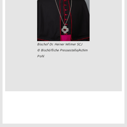
Kirchen
St. Margaretha Westerkappeln
St. Hedwig Lotte
Bischof Dr. Heiner Wilmer SCJ
St. Franziskus Wersen
© Bischöfliche Pressestelle/Achim
Pohl
Auferstehungskapelle, Gut Langenbrück
Familienzentrum / Kita
Reinhildis-Haus Pfarrheim
Kinder + Jugend