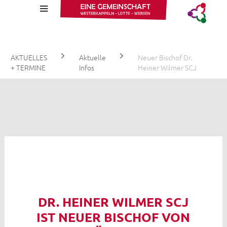
Wa
AKTUELLES
Aktuelle
Neuer Bischof Dr.
+ TERMINE
Infos
Heiner Wilmer SCJ
Aktuelle Infos
Stellenangebote
Gottesdienstzeiten
Kalender
DR. HEINER WILMER SCJ
Fotos
IST NEUER BISCHOF VON