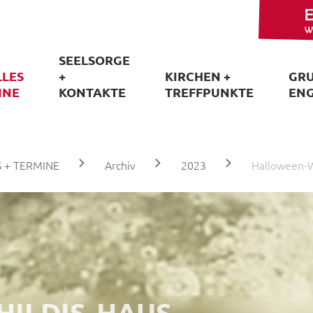
SEELSORGE
LLES
+
KIRCHEN +
GRU
INE
KONTAKTE
TREFFPUNKTE
EN
 + TERMINE
Archiv
2023
Halloween-W
HILDIS-HAUS