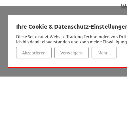
We
Am Freitag, 27. Oktober starten wir um 
Am Samstag, 28. Oktober können 
Ihre Cookie & Datenschutz-Einstellunge
Diese Seite nutzt Website Tracking-Technologien von Drit
Die Teilnahmekosten für Unterku
Ich bin damit einverstanden und kann meine Einwilligung
Das Halloween-Wochenende ist 
Akzeptieren
Verweigern
Mehr...
Wenn du zwischen 9 (4. Klasse) und 14 J