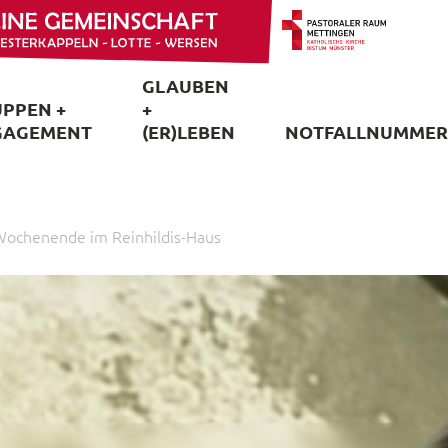
GLAUBEN
PPEN +
+
GAGEMENT
(ER)LEBEN
NOTFALLNUMMER
ochenende im Reinhildis-Haus