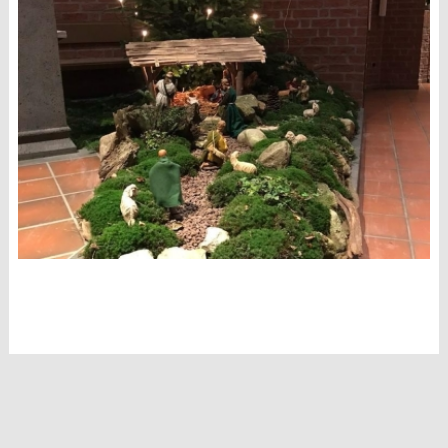
2026
Seelsorgeteam
Verwaltung
Pfarrbüro
Küster + Organist
Prävention
Pfarreirat
Kirchenvorstand
Hinweisgeberschutz