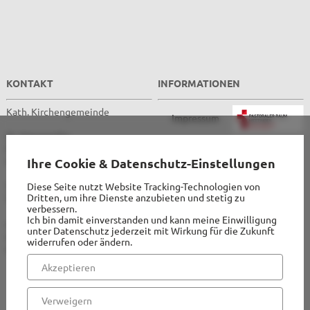
Kirchen
St. Margaretha Westerkappeln
KONTAKT
INFORMATIONEN
St. Hedwig Lotte
Kath. Kirchengemeinde
Impressum
St. Franziskus Wersen
St. Margaretha
Datenschutz
Auferstehungskapelle, Gut Langenbrück
Friedensstraße 11
49492 Westerkappeln
Ihre Cookie & Datenschutz-Einstellungen
Hinweisgeberschutz
Telefon: 05404 / 2474
Diese Seite nutzt Website Tracking-Technologien von
Familienzentrum / Kita
Dritten, um ihre Dienste anzubieten und stetig zu
Telefax: 05404 / 3009
verbessern.
Reinhildis-Haus Pfarrheim
Ich bin damit einverstanden und kann meine Einwilligung
stmargaretha-
unter Datenschutz jederzeit mit Wirkung für die Zukunft
westerkappeln@bistum-
widerrufen oder ändern.
muenster.de
Akzeptieren
Kinder + Jugend
Verweigern