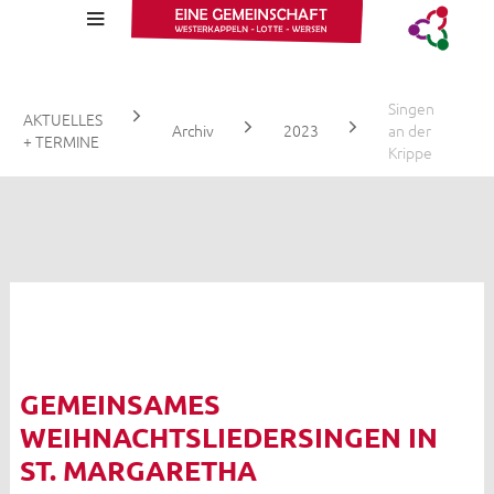
Wa
Singen
AKTUELLES
Archiv
2023
an der
+ TERMINE
Krippe
Aktuelle Infos
Stellenangebote
Gottesdienstzeiten
GEMEINSAMES
Kalender
WEIHNACHTSLIEDERSINGEN IN
Fotos
ST. MARGARETHA