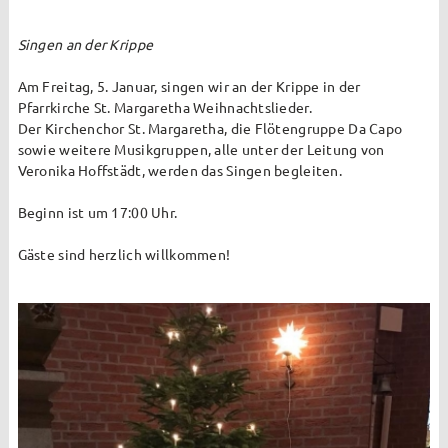
Archiv
2023
Singen an der Krippe
Die St. Margaretha App
Am Freitag, 5. Januar, singen wir an der Krippe in der
Pfarrkirche St. Margaretha Weihnachtslieder.
Der Kirchenchor St. Margaretha, die Flötengruppe Da Capo
2024
sowie weitere Musikgruppen, alle unter der Leitung von
Veronika Hoffstädt, werden das Singen begleiten.
Die Zaunkieker feierten Jubiläum
Zaunkieker besuchen Garten des Kapuzinerklosters in
Beginn ist um 17:00 Uhr.
Münster
Gäste sind herzlich willkommen!
Thema
2025
Pastoraler Raum
Open Air Gottesdienst in Steinbeck