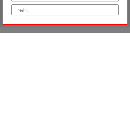
Erwachsene
Mehr...
Senioren
Chöre + Musik
Lektoren + Kommunionhelfer
Ökumene
Verbände
Ökofaire Pfarrei
Pastoraler Raum
Taufe