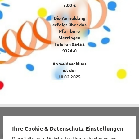
2026
7,00 €
Die Anmeldung
erfolgt über das
Pfarrbüro
Seelsorgeteam
Mettingen
Telefon 05452
Verwaltung
9324-0
Pfarrbüro
Anmeldeschluss
ist der
Küster + Organist
10.02.2025
Prävention
Pfarreirat
Kirchenvorstand
Hinweisgeberschutz
Ihre Cookie & Datenschutz-Einstellungen
KONTAKT
INFORMATIONEN
Diese Seite nutzt Website Tracking-Technologien von