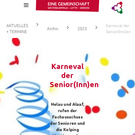
Wa
AKTUELLES
Karneval der
Archiv
2025
+ TERMINE
Senior(Inn)en
Karneval
der
Aktuelle Infos
Senior(Inn)en
Stellenangebote
Gottesdienstzeiten
Helau und Alaaf,
rufen der
Kalender
Fachausschuss
der Senioren und
Fotos
die Kolping