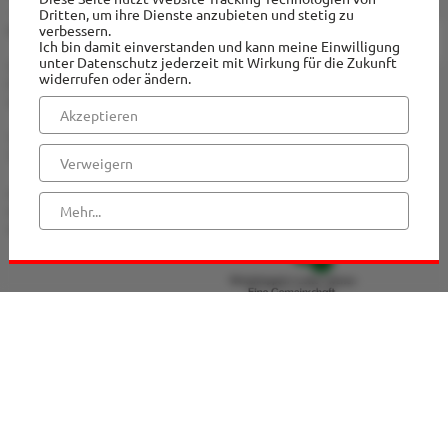
Dritten, um ihre Dienste anzubieten und stetig zu
Kath. Kirchengemeinde
verbessern.
Impressum
Ich bin damit einverstanden und kann meine Einwilligung
Kirchen
unter Datenschutz jederzeit mit Wirkung für die Zukunft
St. Margaretha
Datenschutz
widerrufen oder ändern.
Friedensstraße 11
St. Margaretha Westerkappeln
49492 Westerkappeln
Hinweisgeberschutz
Akzeptieren
Telefon: 05404 / 2474
St. Hedwig Lotte
Telefax: 05404 / 3009
Verweigern
St. Franziskus Wersen
stmargaretha-
westerkappeln@bistum-
Mehr...
Auferstehungskapelle, Gut Langenbrück
muenster.de
Familienzentrum / Kita
Reinhildis-Haus Pfarrheim
Kinder + Jugend