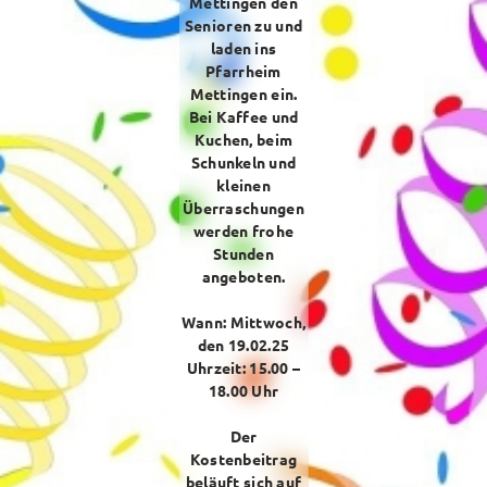
Mettingen den
Archiv
Senioren zu und
2023
laden ins
Pfarrheim
Die St. Margaretha App
Mettingen ein.
Bei Kaffee und
Kuchen, beim
2024
Schunkeln und
kleinen
Die Zaunkieker feierten Jubiläum
Überraschungen
Zaunkieker besuchen Garten des Kapuzinerklosters in
werden frohe
Münster
Stunden
angeboten.
Thema
Wann: Mittwoch,
den 19.02.25
2025
Uhrzeit: 15.00 –
Pastoraler Raum
18.00 Uhr
Open Air Gottesdienst in Steinbeck
Der
Kostenbeitrag
beläuft sich auf